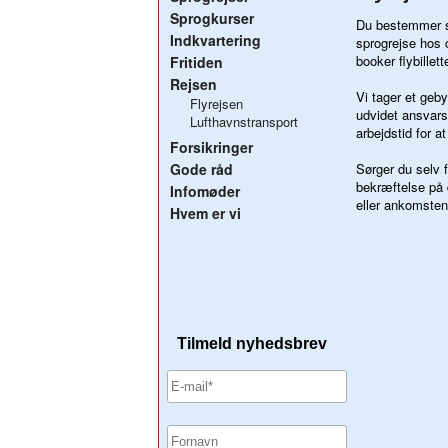
Sprogkurser
Du bestemmer se
Indkvartering
sprogrejse hos 
booker flybillet
Fritiden
Rejsen
Vi tager et geby
Flyrejsen
udvidet ansvars
Lufthavnstransport
arbejdstid for a
Forsikringer
Gode råd
Sørger du selv f
bekræftelse på 
Infomøder
eller ankomsten 
Hvem er vi