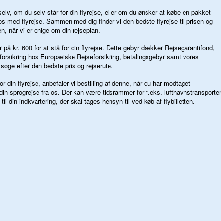
lv, om du selv står for din flyrejse, eller om du ønsker at købe en pakket
os med flyrejse. Sammen med dig finder vi den bedste flyrejse til prisen og
ten, når vi er enige om din rejseplan.
r på kr. 600 for at stå for din flyrejse. Dette gebyr dækker Rejsegarantifond,
forsikring hos Europæiske Rejseforsikring, betalingsgebyr samt vores
t søge efter den bedste pris og rejserute.
or din flyrejse, anbefaler vi bestilling af denne, når du har modtaget
din sprogrejse fra os. Der kan være tidsrammer for f.eks. lufthavnstransporte
til din indkvartering, der skal tages hensyn til ved køb af flybilletten.