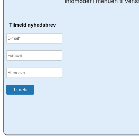
infomøder i menuen til vens