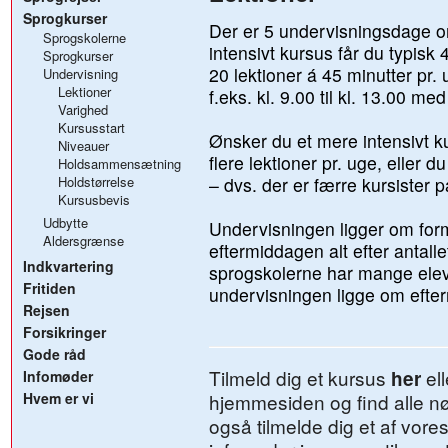
Sprogkurser
Der er 5 undervisningsdage o
Sprogskolerne
intensivt kursus får du typisk 
Sprogkurser
20 lektioner á 45 minutter pr
Undervisning
Lektioner
f.eks. kl. 9.00 til kl. 13.00 me
Varighed
Kursusstart
Ønsker du et mere intensivt 
Niveauer
flere lektioner pr. uge, eller
Holdsammensætning
Holdstørrelse
– dvs. der er færre kursister 
Kursusbevis
Udbytte
Undervisningen ligger om form
Aldersgrænse
eftermiddagen alt efter antallet
Indkvartering
sprogskolerne har mange el
Fritiden
undervisningen ligge om efte
Rejsen
Forsikringer
Gode råd
Tilmeld dig et kursus
ell
her
Infomøder
Hvem er vi
hjemmesiden og find alle n
også tilmelde dig et af vore